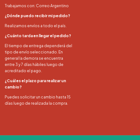
Trabajamos con: Correo Argentino
¿Dónde puedo recibir mi pedido?
Realizamos envíos a todo el país.
¿Cuánto tarda en llegar el pedido?
El tiempo de entrega dependerá del
tipo de envío seleccionado. En
general la demora se encuentra
entre 3 y 7 días hábiles luego de
acreditado el pago.
¿Cuál es el plazo para realizar un
cambio?
Puedes solicitar un cambio hasta 15
días luego de realizada la compra.