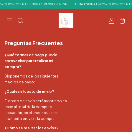
- 🛒 10% Off EN EFECTIVO / TRANSFERENCIA
ALMA ANDINA F|W 26 - 🛒 10% Off EN E
0
Preguntas Frecuentes
¿Qué formas de pago puedo
aprovechar para realizar mi
compra?
Disponemos de los siguientes
medios de pago:
¿Cuál es el costo de envío?
El costo de envío será mostrado en
base al total de la compra y
ubicación, en el checkout, en el
momento previo a la compra.
¿Cómo se realizan los envíos?